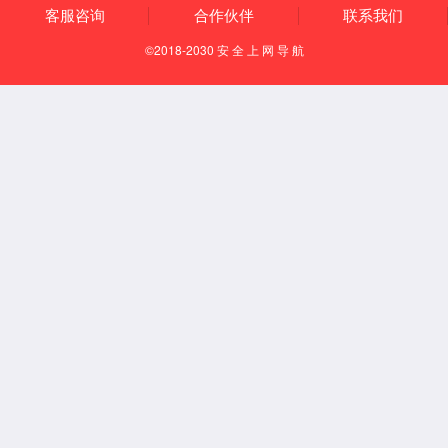
基因敲除细胞裂解液
KO验证抗体
LM EasyKO基因敲除试剂盒